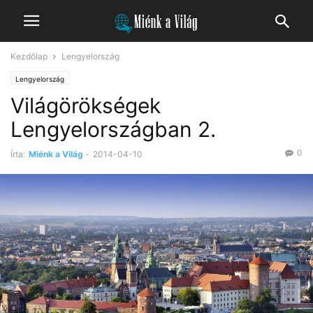
Kezdőlap
Lengyelország
Lengyelország
Világörökségek
Lengyelországban 2.
0
Írta:
Miénk a Világ
-
2014-04-10