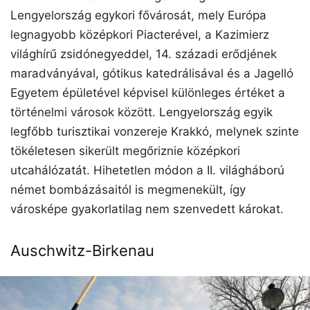
Lengyelország egykori fővárosát, mely Európa
legnagyobb középkori Piacterével, a Kazimierz
világhírű zsidónegyeddel, 14. századi erődjének
maradványával, gótikus katedrálisával és a Jagelló
Egyetem épületével képvisel különleges értéket a
történelmi városok között. Lengyelország egyik
legfőbb turisztikai vonzereje Krakkó, melynek szinte
tökéletesen sikerült megőriznie középkori
utcahálózatát. Hihetetlen módon a II. világháború
német bombázásaitól is megmenekült, így
városképe gyakorlatilag nem szenvedett károkat.
Auschwitz-Birkenau