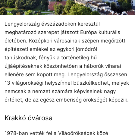
Lengyelország évszázadokon keresztül
meghatározó szerepet játszott Európa kulturális
életében. Középkori városainak szépen megőrzött
építészeti emlékei az egykori jómódról
tanúskodnak, fényük a történetileg hű
újjáépítéseknek köszönhetően a háborúk viharai
ellenére sem kopott meg. Lengyelország összesen
13 világörökségi helyszínnel büszkélkedhet, melyek
nemcsak a nemzet számára képviselnek nagy
értéket, de az egész emberiség örökségét képezik.
Krakkó óvárosa
1978-ban vették fel a Világörökségek közé