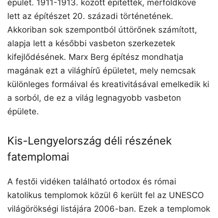
épület. 1911-1913. között építették, mérföldköve
lett az építészet 20. századi történetének.
Akkoriban sok szempontból úttörőnek számított,
alapja lett a későbbi vasbeton szerkezetek
kifejlődésének. Marx Berg építész mondhatja
magának ezt a világhírű épületet, mely nemcsak
különleges formáival és kreativitásával emelkedik ki
a sorból, de ez a világ legnagyobb vasbeton
épülete.
Kis-Lengyelország déli részének
fatemplomai
A festői vidéken található ortodox és római
katolikus templomok közül 6 került fel az UNESCO
világörökségi listájára 2006-ban. Ezek a templomok