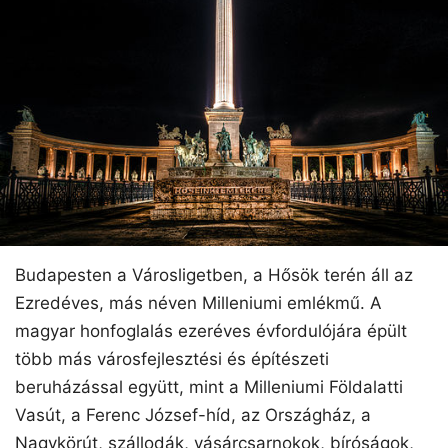
Budapesten a Városligetben, a Hősök terén áll az
Ezredéves, más néven Milleniumi emlékmű. A
magyar honfoglalás ezeréves évfordulójára épült
több más városfejlesztési és építészeti
beruházással együtt, mint a Milleniumi Földalatti
Vasút, a Ferenc József-híd, az Országház, a
Nagykörút, szállodák, vásárcsarnokok, bíróságok,